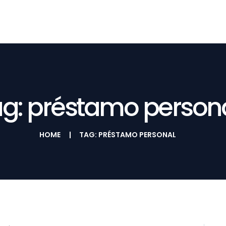
HOME
QUIÉNES SOMOS
PRODUCTOS Y
SERVICIOS
g: préstamo person
REQUISITOS
NOTICIAS
HOME
TAG: PRÉSTAMO PERSONAL
CONTÁCTENOS