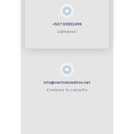
+507 69932499
Llámanos!
info@centralcreditos.net
Envíanos tu consulta