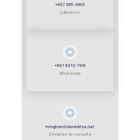
+507 395-3900
Llámanos!
+507 6372-7106
WhatsApp
info@centralcreditos.net
Envíanos tu consulta