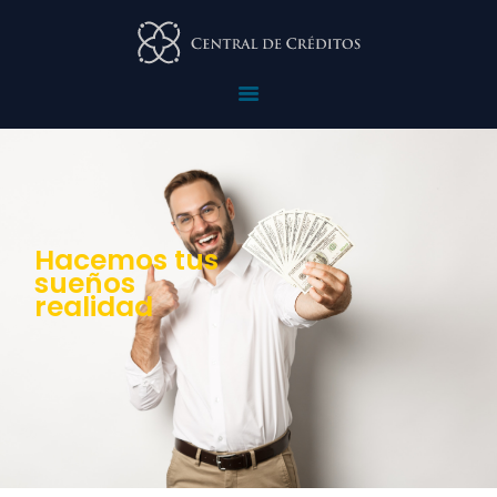
HOME
QUIÉNES SOMOS
PRODUCTOS Y
SERVICIOS
REQUISITOS
NOTICIAS
CONTÁCTENOS
Hacemos tus
sueños
realidad