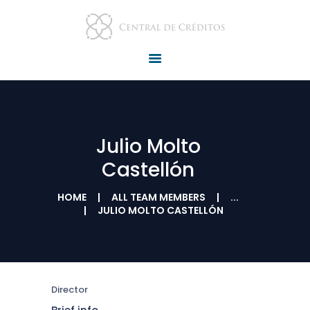
HOME
QUIÉNES SOMOS
PRODUCTOS Y
SERVICIOS
REQUISITOS
NOTICIAS
Julio Molto
CONTÁCTENOS
Castellón
HOME
ALL TEAM MEMBERS
...
JULIO MOLTO CASTELLÓN
Director